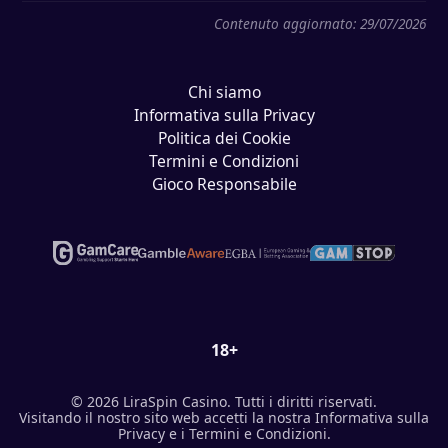
Contenuto aggiornato: 29/07/2026
Chi siamo
Informativa sulla Privacy
Politica dei Cookie
Termini e Condizioni
Gioco Responsabile
18+
©
2026
LiraSpin Casino. Tutti i diritti riservati.
Visitando il nostro sito web accetti la nostra Informativa sulla
Privacy e i Termini e Condizioni.